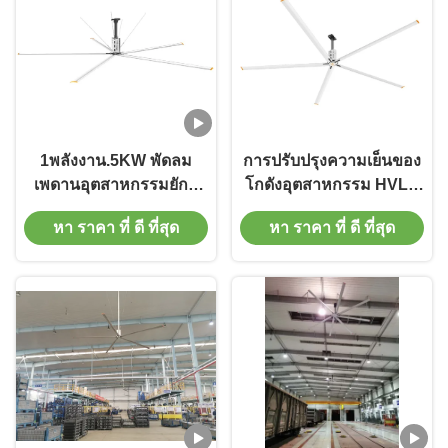
1พลังงาน.5KW พัดลม
การปรับปรุงความเย็นของ
เพดานอุตสาหกรรมยักษ์
โกดังอุตสาหกรรม HVLS
ใหญ่ สําหรับการหมุนเวียน
ลดลมลมเพดาน
หา ราคา ที่ ดี ที่สุด
หา ราคา ที่ ดี ที่สุด
อากาศและอากาศในฟาร์ม