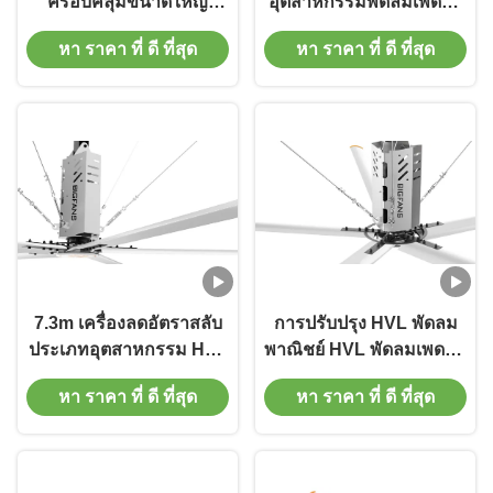
ครอบคลุมขนาดใหญ่
อุตสาหกรรมพัดลมเพดาน
อุตสาหกรรม แฟนเพดาน
ด้วย Inverter 380V แม็กนี
หา ราคา ที่ ดี ที่สุด
หา ราคา ที่ ดี ที่สุด
ขนาดใหญ่สําหรับโรงงาน
เซียมอะลูมิเนียมใบ
7.3m เครื่องลดอัตราสลับ
การปรับปรุง HVL พัดลม
ประเภทอุตสาหกรรม HVL
พาณิชย์ HVL พัดลมเพดาน
แฟนสําหรับสถานีจราจร
สําหรับโรงงานรถยนต์
หา ราคา ที่ ดี ที่สุด
หา ราคา ที่ ดี ที่สุด