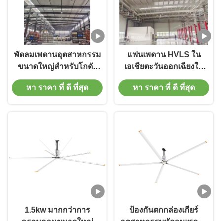
พัดลมเพดานอุตสาหกรรม
แฟนเพดาน HVLS ใน
ขนาดใหญ่สําหรับโกดัง
เอเชียตะวันออกเฉียงใต้
และโรงงานด้วยมอเตอร์
สําหรับขนาดต่าง ๆ ด้วย
หา ราคา ที่ ดี ที่สุด
หา ราคา ที่ ดี ที่สุด
ขับเกียร์
มอเตอร์กล่องเกียร์ 40dB
1.5kw มากกว่าการ
ป้องกันตกกล่องเกียร์