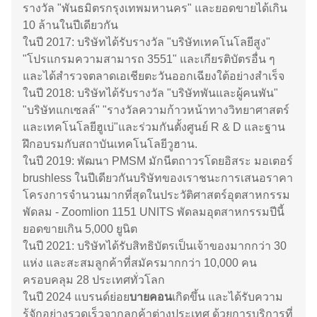
รางวัล "พันธมิตรกรุงเทพมหานคร" และยอดขายได้เกิน
10 ล้านในปีเดียวกัน
ในปี 2017: บริษัทได้รับรางวัล "บริษัทเทคโนโลยีสูง"
"โปรแกรมความสามารถ 3551" และเกียรติบัตรอื่น ๆ
และได้สํารวจตลาดเอเชียตะวันออกเฉียงใต้อย่างสําเร็จ
ในปี 2018: บริษัทได้รับรางวัล "บริษัทพันและผู้คนพัน"
"บริษัทแกเซลล์" "รางวัลความก้าวหน้าทางวิทยาศาสตร์
และเทคโนโลยีฮูเบ่"และร่วมกันตั้งศูนย์ R & D และฐาน
ฝึกอบรมกับสถาบันเทคโนโลยีวูฮาน.
ในปี 2019: พัฒนา PMSM มักนีตถาวรโดยอิสระ มอเตอร์
brushless ในปีเดียวกันบริษัทของเราชนะการเสนอราคา
โครงการจํานวนมากที่สุดในประวัติศาสตร์อุตสาหกรรม
พัดลม - Zoomlion 1151 UNITS พัดลมอุตสาหกรรมปีนี้
ยอดขายเกิน 5,000 ยูนิต
ในปี 2021: บริษัทได้รับสิทธิบัตรเป็นเจ้าของมากกว่า 30
แห่ง และสะสมลูกค้าที่สมัครมากกว่า 10,000 คน
ครอบคลุม 28 ประเทศทั่วโลก
ในปี 2024 แบรนด์ย่อย
บายคอน
เกิดขึ้น และได้รับความ
รู้จักอย่างรวดเร็วจากลูกค้าต่างประเทศ ด้วยการบริการที่