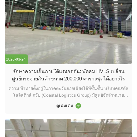
2026-03-24
รักษาความเย็นภายใต้แรงกดดัน: พัดลม HVLS เปลี่ยน
ศูนย์กระจายสินค้าขนาด 200,000 ตารางฟุตได้อย่างไร
ความ ท้าทายตั้งอยู่ในภาคตะวันออกเฉียงใต้ที่ชื้นชื้น บริษัทคอสตัล
โลจิสติกส์ กรุ๊ป (Coastal Logistics Group) มีศูนย์จัดจําหน่าย
ขนาด 200,000 ตารางฟุต ซึ่งอุณหภูมิในช่วงฤดูร้อนในโกดังจะสูง
ดูเพิ่มเติม
กว่า 95 ° F (35 ° C) เป็นประจําบริษัทใช้พัดลมพื้นความเร็วสูง 35
เครื่อง แพร่หลายทั่วสถานที่ซึ่งสร้างอากาศดังและวุ่น...