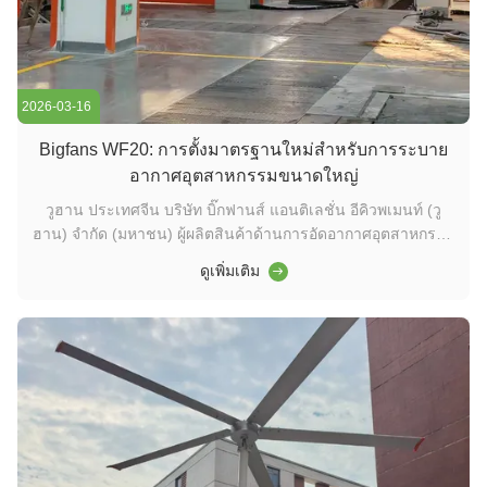
2026-03-16
Bigfans WF20: การตั้งมาตรฐานใหม่สําหรับการระบาย
อากาศอุตสาหกรรมขนาดใหญ่
วูฮาน ประเทศจีน บริษัท บิ๊กฟานส์ แอนติเลชั่น อีคิวพเมนท์ (วู
ฮาน) จํากัด (มหาชน) ผู้ผลิตสินค้าด้านการอัดอากาศอุตสาหกรรม
ที่มีประสิทธิภาพสูง90 หน่วย WF20 แฟนอุตสาหกรรมติดผนังใน
ดูเพิ่มเติม
โรงงานผลิตขนาดใหญ่ ส่งผลิตการไหลเวียนอากาศที่ดีที่สุด และ
ความสะดวกสบายในการทํางานสําหรับการปฏิบัติงาน
อุตสาหกรรม ภาพรวมโครงการ: ...