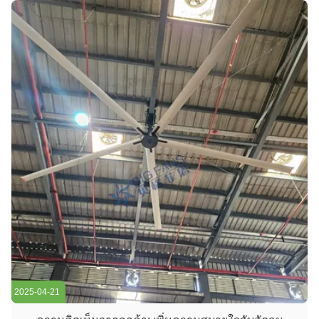
ลมลมลมลมลมลมลมลมลมลมลมลมลมลมลมลมลมลมลมลมลม
ลมลมลมลมลมลมลพัดลมสวยงามนี้ทําให้แขกเย็นแ...
2025-04-21