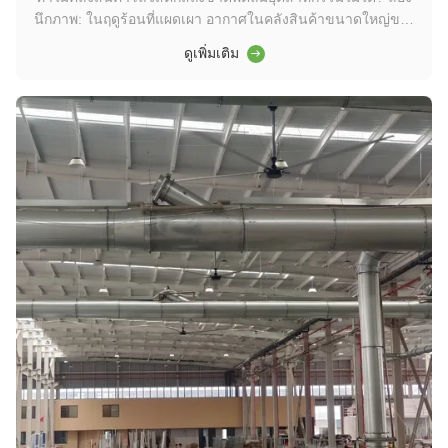
นึกภาพ: ในฤดูร้อนที่แผดเผา อากาศในคลังสินค้าขนาดใหญ่ของ
คุณนิ่ง อับ และร้อนจนทนไม่ได้ สิ่งนี้ไม่เพียงแต่ทำให้พนักงาน
ดูเพิ่มเติม
เหนื่อยล้าและมีประสิทธิภาพน้อยลงเท่านั้น—แต่ยังอาจสร้างความ
เสียหายให้กับสินค้าที่จัดเก็บอีกด้วย ระบบปรับอากาศแบบดั้งเดิมมี
ราคาแพง...