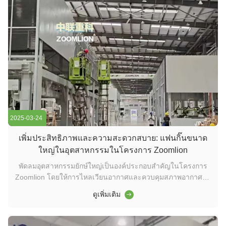
2025-03-24
เพิ่มประสิทธิภาพและความสะดวกสบาย: แฟนกิ๊นขนาด
ใหญ่ในอุตสาหกรรมในโครงการ Zoomlion
พัดลมอุตสาหกรรมยักษ์ใหญ่เป็นองค์ประกอบสําคัญในโครงการ
Zoomlion โดยให้การไหลเวียนอากาศและควบคุมสภาพอากาศที่มี
ประสิทธิภาพในอุปกรณ์อุตสาหกรรมขนาดใหญ่แฟนเหล่านี้ช่วย
ดูเพิ่มเติม
รักษาสภาพการทํางานที่ดีที่สุดโดยการลดความร้อนการปรับปรุง
การระบายอากาศ และลดการสะสมฝุ่นให้น้อยที่สุด การออกแบบที่
ประหยัดพลังงานของพวกเขาสนับ...