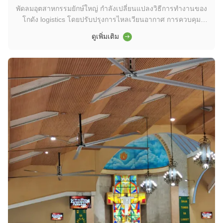
พัดลมอุตสาหกรรมยักษ์ใหญ่ กําลังเปลี่ยนแปลงวิธีการทํางานของ
โกดัง logistics โดยปรับปรุงการไหลเวียนอากาศ การควบคุม
อุณหภูมิ และสภาพแวดล้อมโดยรวมให้ดีขึ้นอย่างมากแฟนขนาด
ดูเพิ่มเติม
ใหญ่เหล่านี้ถูกออกแบบให้เคลื่อนไหวอากาศจํานวนมากอย่างมี
ประสิทธิภาพสร้างพื้นที่ทํางานที่สบายและมีผลประโยชน์มากขึ้น
สําหรับพนักงาน ในคลังสิ...