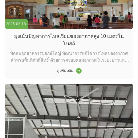
2025-03-18
มุ่งเน้นปัญหาการไหลเวียนของอากาศสูง 10 เมตรใน
โบสถ์
พัดลมอุตสาหกรรมยักษ์ใหญ่ พัฒนาการแก้ไขการไหลของอากาศ
สําหรับพื้นที่ศักดิ์สิทธิ์ ด้วยการครอบคลุมอากาศในระยะยาวและ
การทํางานเงียบๆระบบประหยัดพลังงานของเรากําจัดการระบาย
ดูเพิ่มเติม
ความร้อนในโบสถ์ที่มีเพดานสูง ในขณะที่รักษาความสมบูรณ์แบบ
ทางสถาปัตยกรรม. การออกแบบแบบใหม่แบบสองเล่ห์ให้ความ
ปลอดภัยในการแพร่ระบายอากาศที่...