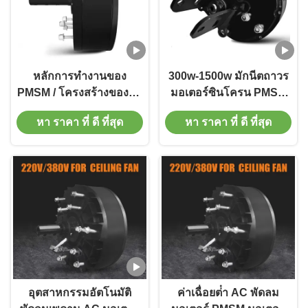
หลักการทํางานของ
300w-1500w มักนีตถาวร
PMSM / โครงสร้างของแม่
มอเตอร์ซินโครน PMSM
เหล็กถาวร มอเตอร์ซินโค
การควบคุมมอเตอร์พัดลม
หา ราคา ที่ ดี ที่สุด
หา ราคา ที่ ดี ที่สุด
รน 40dB
เพดาน
อุตสาหกรรมอัตโนมัติ
ค่าเฉื่อยต่ํา AC พัดลม