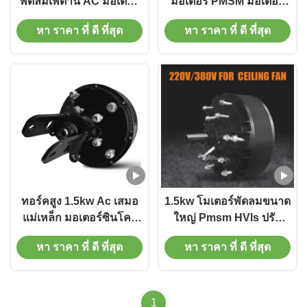
พัดลมเพดาน AC มอเตอร์
มอเตอร์ PMSM มอเตอร์
1.5kw พัดลม PMSM มอเต
380V ชุดพัดลมทนทาน
หา ราคา ที่ ดี ที่สุด
หา ราคา ที่ ดี ที่สุด
อร์บํารุงรักษาต่ํา
ทอร์คสูง 1.5kw Ac เสมอ
1.5kw โมเตอร์พัดลมขนาด
แม่เหล็ก มอเตอร์ซินโคร
ใหญ่ Pmsm HVls ปรับ
โนน ปรับความเร็วสูง
แต่งขนาด
หา ราคา ที่ ดี ที่สุด
หา ราคา ที่ ดี ที่สุด
1