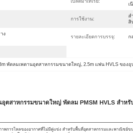
เบลดมาเทเรีย:
เน
สำ
การใช้งาน:
สิ
ราง
รายละเอียดการบรรจุ:
กล
.3m พัดลมเพดานอุตสาหกรรมขนาดใหญ่
, 
2.5m แฟน HVLS ของอุ
นอุตสาหกรรมขนาดใหญ่ พัดลม PMSM HVLS สําหรับส
าพการไหลของอากาศที่ไม่มีคู่แข่ง สําหรับพื้นที่อุตสาหกรรมและพาณิช