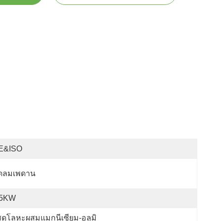
E&ISO
ัดลมเพดาน
.5KW
สดุโลหะผสมแมกนีเซียม-อลูมิ