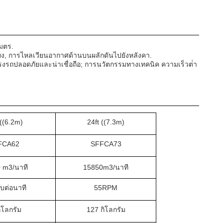
มตร.
ียง, การไหลเวียนอากาศด้านบนผลักดันไปยังหลังคา.
โรงรถปลอดภัยและน่าเชื่อถือ; การนวัตกรรมทางเทคนิค ความเร็วต่ํา
 ((6.2m)
24ft ((7.3m)
FCA62
SFFCA73
 m3/นาที
15850m3/นาที
บต่อนาที
55RPM
ิโลกรัม
127 กิโลกรัม