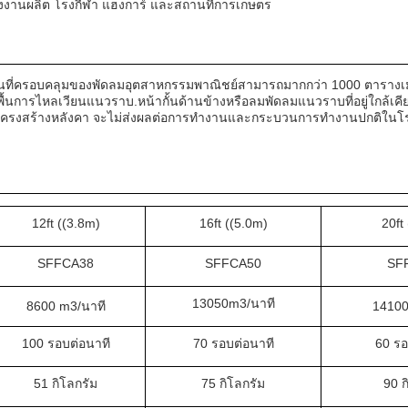
ง โรงงานผลิต โรงกีฬา แฮงการ์ และสถานที่การเกษตร
 พื้นที่ครอบคลุมของพัดลมอุตสาหกรรมพาณิชย์สามารถมากกว่า 1000 ตารางเ
ื้นการไหลเวียนแนวราบ.หน้ากั้นด้านข้างหรือลมพัดลมแนวราบที่อยู่ใกล้เค
บนรั้วโครงสร้างหลังคา จะไม่ส่งผลต่อการทํางานและกระบวนการทํางานปกติใน
12ft ((3.8m)
16ft ((5.0m)
20ft
SFFCA38
SFFCA50
SF
13050m3/นาที
8600 m3/นาที
14100
100 รอบต่อนาที
70 รอบต่อนาที
60 รอ
51 กิโลกรัม
75 กิโลกรัม
90 ก