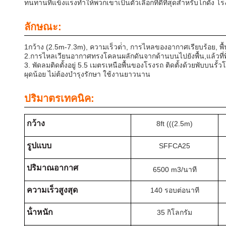
ทนทานที่แข็งแรงทําให้พวกเขาเป็นตัวเลือกที่ดีที่สุดสําหรับโกดั
ลักษณะ:
1กว้าง (2.5m-7.3m), ความเร็วต่ํา, การไหลของอากาศเรียบร้อย,
2.การไหลเวียนอากาศทรงโคลนผลักดันจากด้านบนไปยังพื้น,แล้วที่พ
3. พัดลมติดตั้งอยู่ 5.5 เมตรเหนือพื้นของโรงรถ ติดตั้งด้วยพับ
ผุดน้อย ไม่ต้องบํารุงรักษา ใช้งานยาวนาน
ปริมาตรเทคนิค:
กว้าง
8ft (((2.5m)
รูปแบบ
SFFCA25
ปริมาณอากาศ
6500 m3/นาที
ความเร็วสูงสุด
140 รอบต่อนาที
น้ําหนัก
35 กิโลกรัม