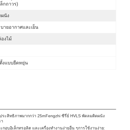
ล็กถาวร)
ดผนัง
ะบายอากาศและเย็น
่องไม้
ั้งแบบยืดหยุ่น
ประสิทธิภาพมากกว่า 25mFengzhi ซีรี่ย์ HVLS พัดลมติดผนัง
รา
ะกอบอิเล็กทรอลิต และเครื่องทํางานง่ายอื่น ๆการใช้งานง่าย: