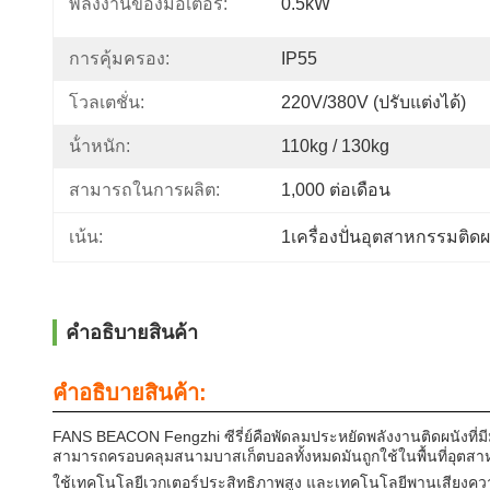
พลังงานของมอเตอร์:
0.5kW
การคุ้มครอง:
IP55
โวลเตชั่น:
220V/380V (ปรับแต่งได้)
น้ําหนัก:
110kg / 130kg
สามารถในการผลิต:
1,000 ต่อเดือน
เน้น:
1เครื่องปั่นอุตสาหกรรมติด
คําอธิบายสินค้า
คําอธิบายสินค้า:
FANS BEACON Fengzhi ซีรี่ย์คือพัดลมประหยัดพลังงานติดผนังที่ม
สามารถครอบคลุมสนามบาสเก็ตบอลทั้งหมดมันถูกใช้ในพื้นที่อุตสาห
ใช้เทคโนโลยีเวกเตอร์ประสิทธิภาพสูง และเทคโนโลยีพานเสียงความถี่