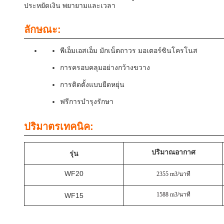
ประหยัดเงิน พยายามและเวลา
ลักษณะ:
พีเอ็มเอสเอ็ม มักเน็ตถาวร มอเตอร์ซินโครโนส
การครอบคลุมอย่างกว้างขวาง
การติดตั้งแบบยืดหยุ่น
ฟรีการบํารุงรักษา
ปริมาตรเทคนิค:
ปริมาณอากาศ
รุ่น
WF20
2355 m3/นาที
1588 m3/นาที
WF15