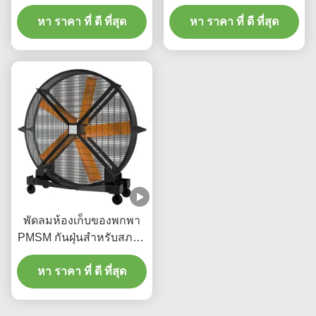
ตานกลางแจ้งอุตสาหกรรม
ผลิต / โกดังและโลจิสติกส์
หา ราคา ที่ ดี ที่สุด
แฟน
หา ราคา ที่ ดี ที่สุด
พัดลมห้องเก็บของพกพา
PMSM กันฝุ่นสําหรับสภาพ
ที่รุนแรง
หา ราคา ที่ ดี ที่สุด