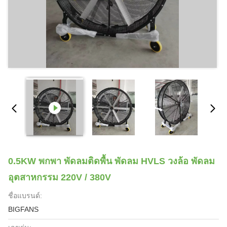
0.5KW พกพา พัดลมติดพื้น พัดลม HVLS วงล้อ พัดลม
อุตสาหกรรม 220V / 380V
ชื่อแบรนด์:
BIGFANS