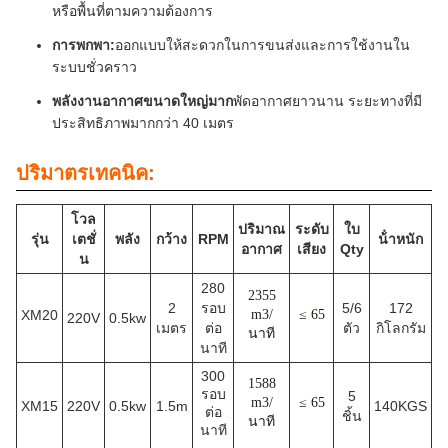
หรือพื้นที่ตามความต้องการ
การพกพา:
ออกแบบให้สะดวกในการขนส่งและการใช้งานใน
ระบบชั่วคราว
พลังงานอากาศขนาดใหญ่มาก
พัดอากาศยาวนาน ระยะทางที่มี
ประสิทธิภาพมากกว่า 40 เมตร
ปริมาตรเทคนิค:
โวล
ปริมาณ
ระดับ
ใบ
รุ่น
เตชั่
พลัง
กว้าง
RPM
น้ําหนัก
อากาศ
เสียง
Qty
น
280
2355
2
รอบ
5/6
172
XM20
m3/
≤ 65
220V
0.5kw
เมตร
ต่อ
ตัว
กิโลกรัม
นาที
นาที
300
1588
รอบ
5
m3/
≤ 65
XM15
220V
0.5kw
1.5m
140KGS
ต่อ
ชิ้น
นาที
นาที