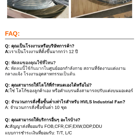
FAQ:
Q: คุณเป็นโรงงานหรือบริษัทการค้า?
A:
เราเป็นโรงงานที่ตั้งขึ้นมากกว่า 12 ปี
Q:
พัดลมของคุณใช้ที่ไหน?
ศูนย์ออกกําลังกาย สถานที่จัดงานแต่งงาน
A:
พัดลมนี้ใช้กันมากใน
กลางแจ้ง โรงงานอุตสาหกรรม
เป็นต้น
Q: คุณสามารถให้โลโก้ที่กําหนดเองได้หรือไม่?
A:
ใช่ โลโก้ของลูกค้าเอง หรือคําแบรนดิ่งสามารถปรับแต่งบนมอเตอร์
Q: จํานวนการสั่งซื้อขั้นต่ําเท่าไรสําหรับ HVLS Industrial Fan?
A: จํานวนการสั่งซื้อขั้นต่ํา 10 ชุด
Q: คุณสามารถให้บริการอื่นๆ อะไรบ้าง?
A:
สัญญาส่งที่ยอมรับ FOB,CFR,CIF,EXW,DDP,DDU
แบบการชําระเงินที่ยอมรับ: T/T, L/C